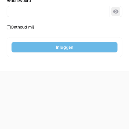
Wachtwoord
Wacht
Onthoud mij
Inloggen